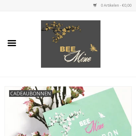
0 Artikelen - €0,00
Home
KLEDING
JUWELEN
SCHOENEN
CADEAUBONNEN
HANDTASSEN & KLEINE
LEDERWAREN
CADEAUBONNEN