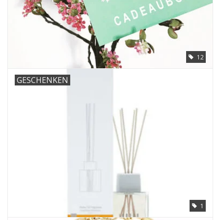
SJAALS, MUTSEN &
HAARBANDEN
GESCHENKEN
12
KOOPJES
GESCHENKEN
KOUSEN
1