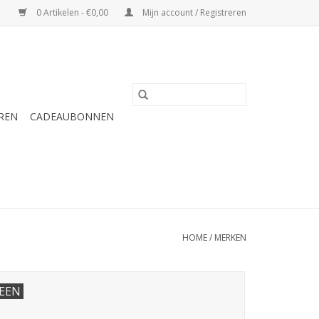
0 Artikelen - €0,00
Mijn account / Registreren
REN
CADEAUBONNEN
HOME
/
MERKEN
EEN