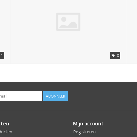
1
0
ABONNEER
cten
Mijn account
ducten
Registreren