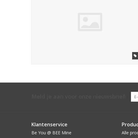
Meld je aan voor onze nieuwsbrief:
Klantenservice
Produ
Be You @ BEE Mine
Alle pro