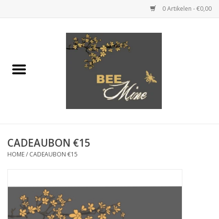
0 Artikelen - €0,00
Home
KLEDING
JUWELEN
SCHOENEN
CADEAUBON €15
HOME
/
CADEAUBON €15
HANDTASSEN & KLEINE
LEDERWAREN
CADEAUBONNEN