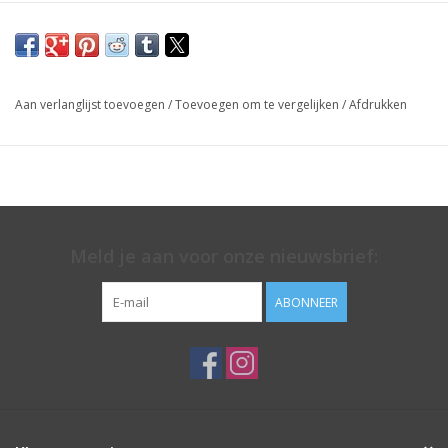
winkel in Aartselaar!
Aan verlanglijst toevoegen
/
Toevoegen om te vergelijken
/
Afdrukken
Meld je aan voor onze nieuwsbrief:
ABONNEER