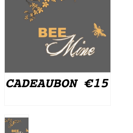
SJAALS, MUTSEN &
HAARBANDEN
GESCHENKEN
KOOPJES
KOUSEN