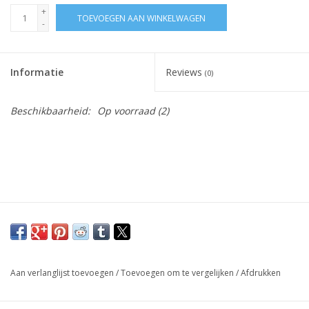
SJAALS, MUTSEN &
+
TOEVOEGEN AAN WINKELWAGEN
-
HAARBANDEN
GESCHENKEN
Informatie
Reviews
(0)
KOOPJES
Beschikbaarheid:
Op voorraad
(2)
KOUSEN
Aan verlanglijst toevoegen
/
Toevoegen om te vergelijken
/
Afdrukken