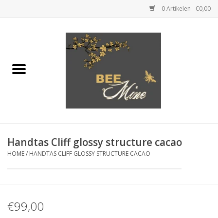
0 Artikelen - €0,00
Home
KLEDING
JUWELEN
SCHOENEN
Handtas Cliff glossy structure cacao
HOME
/
HANDTAS CLIFF GLOSSY STRUCTURE CACAO
HANDTASSEN & KLEINE
LEDERWAREN
CADEAUBONNEN
€99,00