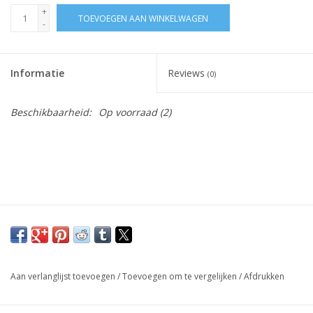
SJAALS, MUTSEN &
+
TOEVOEGEN AAN WINKELWAGEN
-
HAARBANDEN
GESCHENKEN
Informatie
Reviews
(0)
KOOPJES
Beschikbaarheid:
Op voorraad
(2)
KOUSEN
Aan verlanglijst toevoegen
/
Toevoegen om te vergelijken
/
Afdrukken