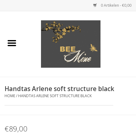
0 Artikelen - €0,00
Home
KLEDING
JUWELEN
SCHOENEN
Handtas Arlene soft structure black
HOME
/
HANDTAS ARLENE SOFT STRUCTURE BLACK
HANDTASSEN & KLEINE
LEDERWAREN
CADEAUBONNEN
€89,00