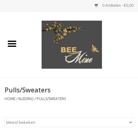
0 Artikelen - €0,00
Home
KLEDING
JUWELEN
SCHOENEN
Pulls/Sweaters
HOME
/
KLEDING
/
PULLS/SWEATERS
HANDTASSEN & KLEINE
LEDERWAREN
CADEAUBONNEN