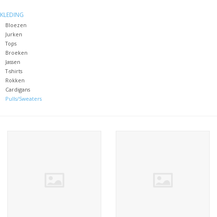
SJAALS, MUTSEN &
KLEDING
HAARBANDEN
Bloezen
Jurken
Tops
GESCHENKEN
Broeken
Jassen
KOOPJES
T-shirts
Rokken
Cardigans
KOUSEN
Pulls/Sweaters