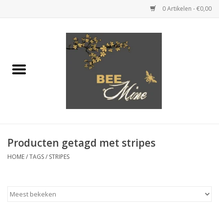
0 Artikelen - €0,00
Home
KLEDING
JUWELEN
SCHOENEN
Producten getagd met stripes
HOME
/
TAGS
/
STRIPES
HANDTASSEN & KLEINE
LEDERWAREN
CADEAUBONNEN